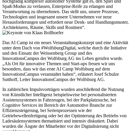
hochgradig komplexer autonomer Systeme gilt es, den Spiel und
Spaß-Modus zu verlassen, Enterprise-Reife zu erlangen und
Verantwortung zu übernehmen. Das stellt uns, unsere Prozesse,
Technologien und insgesamt unsere Unternehmen vor neue
Herausforderungen und erfordert neue Denk- und Handlungsmuster,
Architekturen, Räume, Skills und Routinen“.
Das AI Camp ist ein neues Veranstaltungskonzept und eine Aktivität
unter dem Dach von #WolfsburgDigital, welche durch die Initiative
und den Einsatz der Weissenberg Group und des
InnovationsCampus der Wolfsburg AG ins Leben gerufen wurde.
„Als Ort für innovative Themen und Start-ups freuen wir uns
besonders, dass wir das erste AI Camp Wolfsburg auf dem
InnovationsCampus veranstaltet haben“, erläutert Josef Schulze
Sutthoff, Leiter InnovationsCampus der Wolfsburg AG.
In zahlreichen Impulsvorträgen wurden anschließend die Nutzung
von Künstlicher Intelligenz beispielsweise bei personalisierten
Assistenzsystemen in Fahrzeugen, bei der Parkplatzsuche, bei
Cognitive Services im Bereich der Automotive Branche zur
Effizienzsteigerung, bei Serienprozessen wie der
Getriebewellenfertigung oder bei der Optimierung des Betriebs von
Ladesäulensystemen thematisiert und intensiv diskutiert. Dabei
wurden die Ängste der Mitarbeiter vor der Digitalisierung nicht